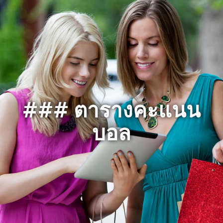
### ตารางคะแนน
บอล